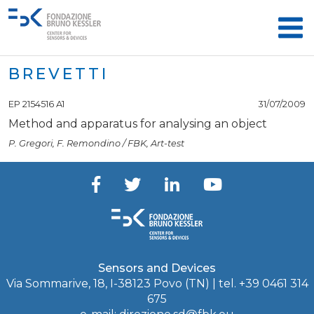
BREVETTI
EP 2154516 A1
31/07/2009
Method and apparatus for analysing an object
P. Gregori
,
F. Remondino
/
FBK
,
Art-test
Sensors and Devices
Via Sommarive, 18, I-38123 Povo (TN) | tel. +39 0461 314
675